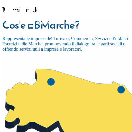
centro dei no
territ
Menu header
Crescita, sostenibilità 
Sedi e sportelli ad An
Supportiamo aziend
Cos'è EBMarche?
lavora
e San Benedett
strumenti 
Rappresenta le imprese del Turismo, Commercio, Servizi e Pubblici
Scopri l
ATTIVITÀ SVOLTA
SERVIZI
MODULIS
Scopri i nost
Scopri 
Esercizi nelle Marche, promuovendo il dialogo tra le parti sociali e
offrendo servizi utili a imprese e lavoratori.