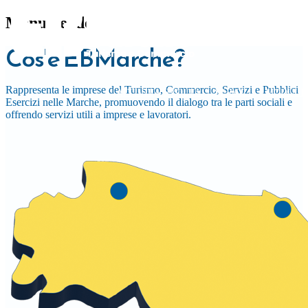
centro dei no
territ
Menu header
Crescita, sostenibilità 
Sedi e sportelli ad An
Supportiamo aziend
Cos'è EBMarche?
lavora
e San Benedett
strumenti 
Rappresenta le imprese del Turismo, Commercio, Servizi e Pubblici
Scopri l
ATTIVITÀ SVOLTA
SERVIZI
MODULIS
Scopri i nost
Scopri 
Esercizi nelle Marche, promuovendo il dialogo tra le parti sociali e
offrendo servizi utili a imprese e lavoratori.