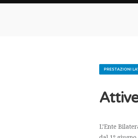
PRESTAZIONI L
Attiv
L’Ente Bilate
dal 1º giugno