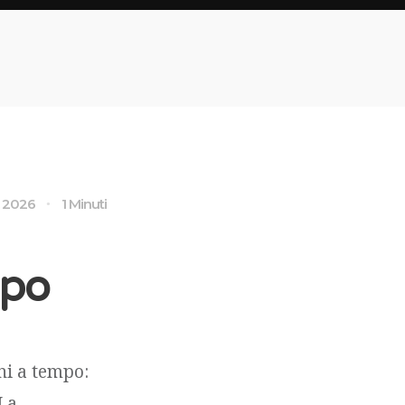
o 2026
1 Minuti
mpo
ni a tempo:
 La