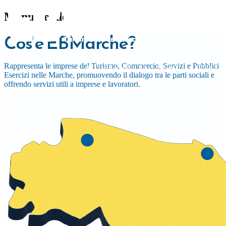
centro dei no
territ
Menu header
Crescita, sostenibilità 
Sedi e sportelli ad An
Supportiamo aziend
Cos'è EBMarche?
lavora
e San Benedett
strumenti 
Rappresenta le imprese del Turismo, Commercio, Servizi e Pubblici
Scopri l
ATTIVITÀ SVOLTA
SERVIZI
MODULIS
Scopri i nost
Scopri 
Esercizi nelle Marche, promuovendo il dialogo tra le parti sociali e
offrendo servizi utili a imprese e lavoratori.